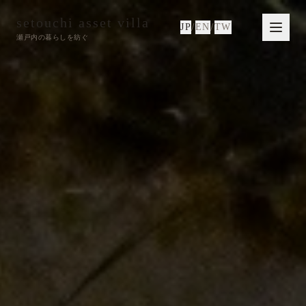
setouchi asset villa
/
/
JP
EN
TW
瀬戸内の暮らしを紡ぐ