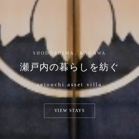
SHODOSHIMA, KAGAWA
瀬戸内の暮らしを紡ぐ
setouchi asset villa
VIEW STAYS