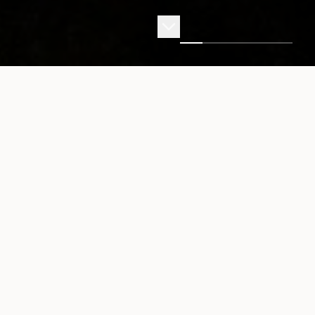
ACCOMMODATION
滞在施設
小豆島の自然と調和した、4つの個性豊かな宿泊施設。
それぞれが異なる魅力を持ち、島での特別な時間をお約
束します。